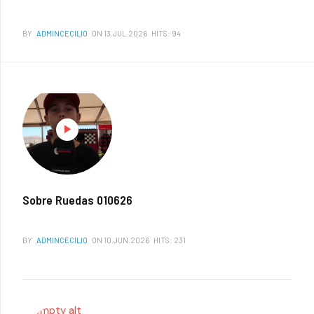
BY
ADMINCECILIO
ON 13.JUL.2026
HITS: 94
Sobre Ruedas 010626
BY
ADMINCECILIO
ON 10.JUN.2026
HITS: 231